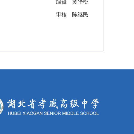
编辑 黄华松
审核 陈继民