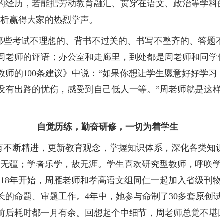
的经历，若能把劳动教育融汇、贯穿在语文、政治等学科
分析赢得大家的热烈掌声。
那些考试不理想的、背书不过关的、书写不整齐的、答题
周老师的评语；办公室和走廊里，到处都是周老师和同学
教师的100条建议》中说：“如果你想让学生愿意好好学
没有出路的忧伤，感受到自己低人一等。”周老师就是这
自觉历练，勤奋研修，一切为着学生
有不断精进，更新教育观念，掌握知识体系，深化各类知
故无疆；学者乐学，故无涯。学生喜欢研究型教师，呼唤
018年开始，周雁老师和孝高语文组同仁一起加入省级刊
长的命题、审题工作。4年中，她参与命制了30多套原创
前后耗时都一月有余。回想起个中细节，周老师总觉不堪回