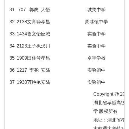
31
707
郭爽
大悟
城关中学
32
2138
文育聪
孝昌
周巷镇中学
33
1434
鲁文怡
应城
实验中学
34
2123
王子枫
汉川
实验中学
35
1909
田佳号
孝昌
卓宇学校
36
1217
李尧
安陆
实验初中
37
1930
万艳艳
安陆
实验初中
Copyright @ 202
湖北省孝感高级
学 版权所有
地址：湖北省孝
市交通大道特1号