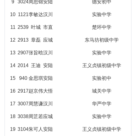
9
3024
周思锦
安陆
德安初中
10
1121
李敏达
汉川
实验中学
11
2539
叶城
市直
楚环中学
12
2913
章磊
应城
东马坊初级中学
13
2907
张旨晗
汉川
实验中学
14
2014
王迪
安陆
王义贞镇初级中学
15
940
金思琪
安陆
实验初中
16
2917
赵京伟
大悟
城关中学
17
3007
周慧谦
汉川
华严中学
18
3038
周芷若
应城
实验中学
19
3104
朱可人
安陆
王义贞镇初级中学