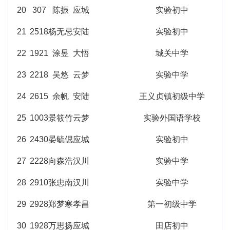
20
307
陈振
应城
实验初中
21
2518
杨无忌
安陆
实验初中
22
1921
涂昱
大悟
城关中学
23
2218
吴悠
云梦
实验中学
24
2615
余帆
安陆
王义贞镇初级中学
25
1003
景筱竹
云梦
实验外国语学校
26
2430
晏毓偲
应城
实验初中
27
2228
向森浩
汉川
实验中学
28
2910
张忠南
汉川
实验中学
29
2928
郑梦寒
孝昌
第一初级中学
30
1928
万思扬
应城
田店初中