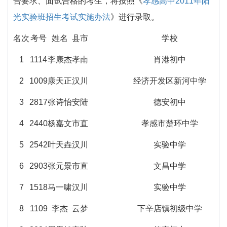
合要求、面试合格的考生，将按照《
孝感高中2011年阳
光实验班招生考试实施办法
》进行录取。
名次
考号
姓名
县市
学校
1
1114
李康杰
孝南
肖港初中
2
1009
康天正
汉川
经济开发区新河中学
3
2817
张诗怡
安陆
德安初中
4
2440
杨嘉文
市直
孝感市楚环中学
5
2542
叶天垚
汉川
实验中学
6
2903
张元景
市直
文昌中学
7
1518
马一啸
汉川
实验中学
8
1109
李杰
云梦
下辛店镇初级中学